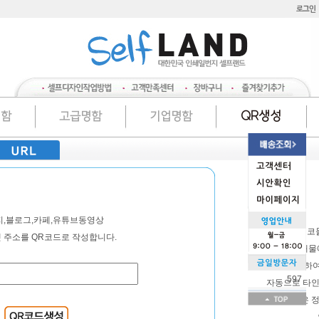
QR생성
명함
고급명함
기업명함
,블로그,카페,유튜브동영상
QR코
 주소를 QR코드로 작성합니다.
각종 인쇄물
이용하여
597
자동으로 타인
많은 