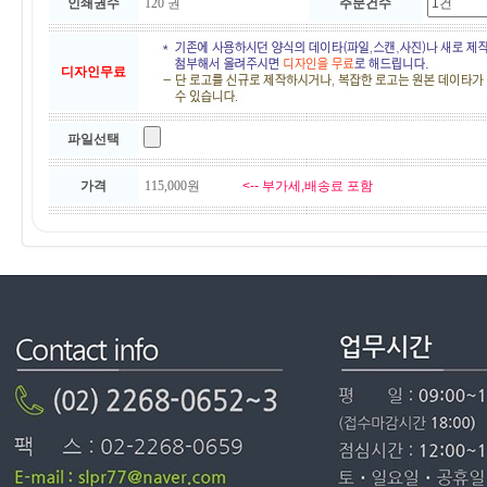
인쇄권수
주문건수
디자인무료
파일선택
가격
<-- 부가세,배송료 포함