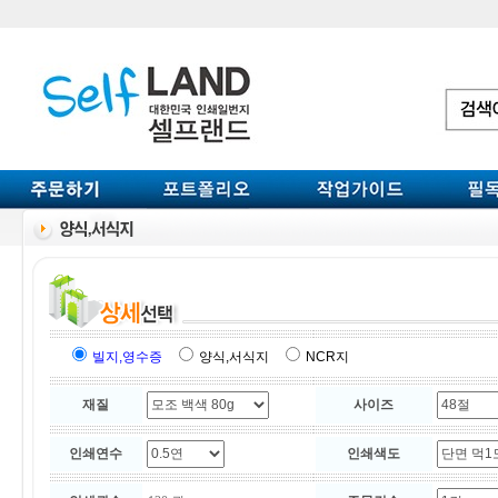
빌지,영수증
양식,서식지
NCR지
재질
사이즈
인쇄연수
인쇄색도