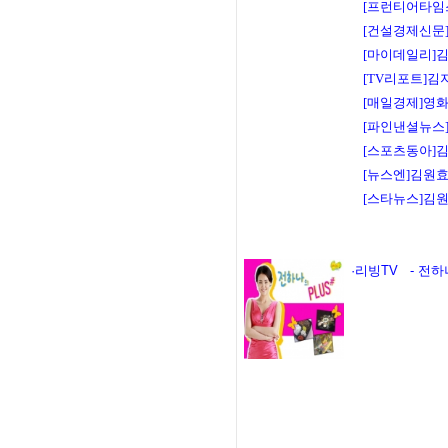
[프런티어타임스
[건설경제신문]
[마이데일리]김
[TV리포트]김
[매일경제]영화
[파인낸셜뉴스]
[스포츠동아]김
[뉴스엔]김원효
[스타뉴스]김원
·리빙TV - 전