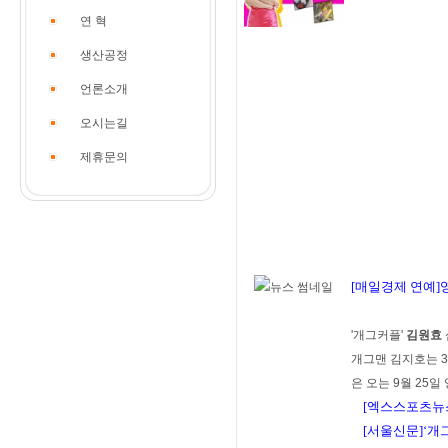
연 혁
생산공정
언론소개
오시는길
제휴문의
[매일경제 연예]
'개그커플'
김원효
개그맨 김지호는 3
은 오는 9월 25일
[엑스스포츠뉴스
[서울신문]‘개